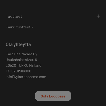
Tuotteet
Kaikki tuotteet »
Ota yhteyttä
Karo Healthcare Oy
Joukahaisenkatu 6
20520 TURKU Finland
Tel 0201986000
infoFI@karopharma.com
Osta Locobase