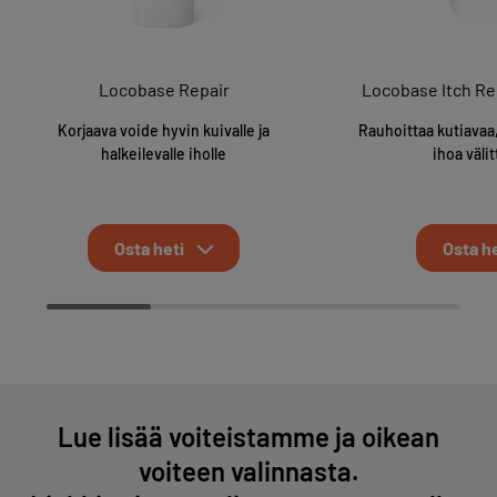
Locobase Repair
Locobase Itch Re
Korjaava voide hyvin kuivalle ja
Rauhoittaa kutiavaa,
halkeilevalle iholle
ihoa väli
Osta heti
Osta he
Lue lisää voiteistamme ja oikean
voiteen valinnasta.