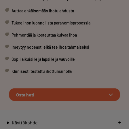
Auttaa ehkäisemään ihotulehdusta
Tukee ihon luonnollista paranemisprosessia
Pehmentää ja kosteuttaa kuivaa ihoa
Imeytyy nopeasti eikä tee ihoa tahmaiseksi
Sopii aikuisille ja lapsille ja vauvoille
Kliinisesti testattu ihottumaiholla
Osta heti
Käyttökohde