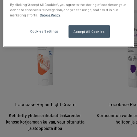
By clicking “Accept All Cookies”, you agree to the storing of cookies on your
device to enhance site navigation, analyze site usage, and assist in our
marketing efforts.
Cookie Policy
Cookies Settings
Accept All Cookies
Locobase Repair Light Cream
Locobase Pso
Kehitetty yhdessä ihotautilääkäreiden
Kortisoniton voide p
kanssa korjaamaan kuivaa, vaurioitunutta
hoitoon ja 
ja atooppista ihoa