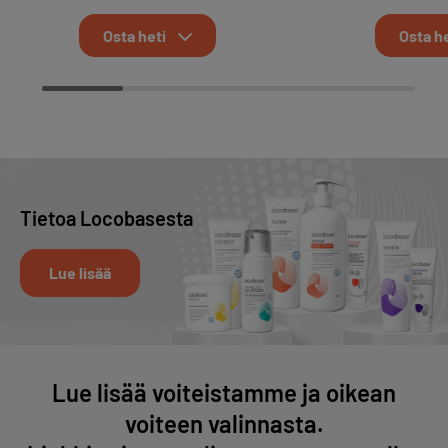
Osta heti
Osta he
Tietoa Locobasesta
Lue lisää
Lue lisää voiteistamme ja oikean
voiteen valinnasta.