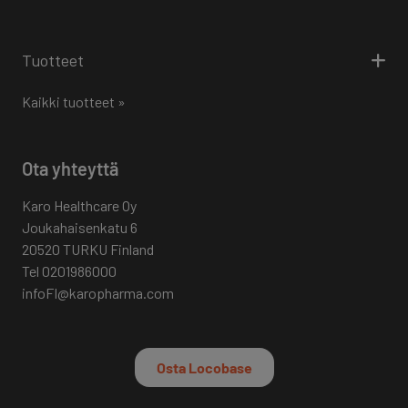
Tuotteet
Kaikki tuotteet »
Ota yhteyttä
Karo Healthcare Oy
Joukahaisenkatu 6
20520 TURKU Finland
Tel 0201986000
infoFI@karopharma.com
Osta Locobase