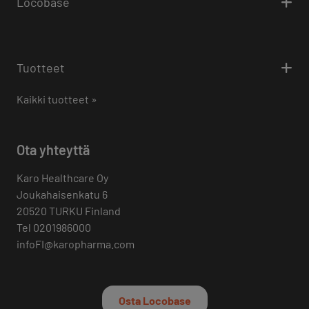
Locobase
Tuotteet
Kaikki tuotteet »
Ota yhteyttä
Karo Healthcare Oy
Joukahaisenkatu 6
20520 TURKU Finland
Tel 0201986000
infoFI@karopharma.com
Osta Locobase