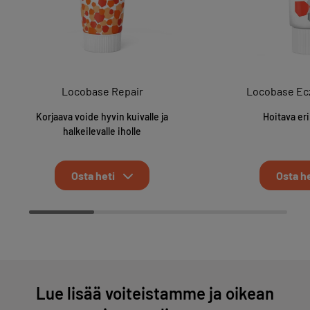
Locobase Repair
Locobase Ec
Korjaava voide hyvin kuivalle ja
Hoitava er
halkeilevalle iholle
Osta heti
Osta he
Lue lisää voiteistamme ja oikean