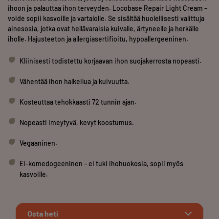
ihoon ja palauttaa ihon terveyden. Locobase Repair Light Cream -
voide sopii kasvoille ja vartalolle. Se sisältää huolellisesti valittuja
ainesosia, jotka ovat hellävaraisia kuivalle, ärtyneelle ja herkälle
iholle. Hajusteeton ja allergiasertifioitu, hypoallergeeninen.
Kliinisesti todistettu korjaavan ihon suojakerrosta nopeasti.
Vähentää ihon halkeilua ja kuivuutta.
Kosteuttaa tehokkaasti 72 tunnin ajan.
Nopeasti imeytyvä, kevyt koostumus.
Vegaaninen.
Ei-komedogeeninen – ei tuki ihohuokosia, sopii myös
kasvoille.
Osta heti