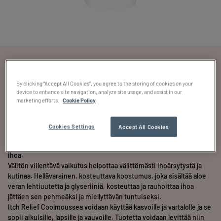
Locobase Itch Relief Coolmousse
By clicking “Accept All Cookies”, you agree to the storing of cookies on your
Rauhoittaa kutiavaa, ärtynyttä ja kuivaa ihoa välittömästi.
device to enhance site navigation, analyze site usage, and assist in our
marketing efforts.
Cookie Policy
100 ml
Cookies Settings
Accept All Cookies
Locobase Itch Relief Coolmousse on kehitetty erityisesti
lievittämään ihon kutinaa ja kuivuutta ja rauhoittamaan ärtynyttä
ihoa.
Välitön viilentävä vaikutus helpottaa välittömästi ihoärsytystä ja
kutinaa. Hellävarainen, kosteuttava koostumus, joka sisältää aloe
veran lehtiuutetta ja glyseriiniä, kosteuttaa ja rauhoittaa ihoa
jättäen sen pehmeäksi ja miellyttävän tuntuiseksi.
Itch Relief Coolmoussea voidaan käyttää kasvoille ja vartalolle ja se
sopii aikuisille, lapsille ja vauvoille. Tuotetta voidaan levittää niin