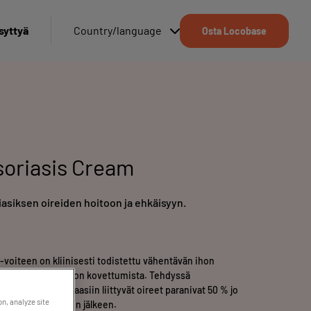
syttyä
Country/language
Osta Locobase
oriasis Cream
iasiksen oireiden hoitoon ja ehkäisyyn.
voiteen on kliinisesti todistettu vähentävän ihon
sta, karheutta ja ihon kovettumista. Tehdyssä
irastavilla psoriaasiin liittyvät oireet paranivat 50 % jo
on, analyze site
 % kahdeksan viikon jälkeen.