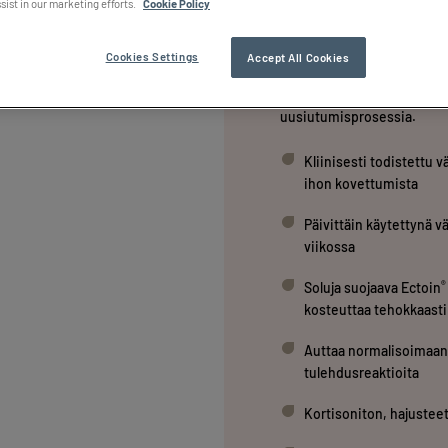
sist in our marketing efforts.
Cookie Policy
®
Locobase
Psoriasis Cream 
ihon pinnalta ja vähentää h
yhdistelmä kosteuttaa ihoa
Cookies Settings
Accept All Cookies
ihon kuivumista. Voiteen E
tulehdusta, helpottaa ärtyn
uusiutumisprosessia.
Kliinisesti todistettu v
ihon kovettumista
Päivittäin käytettynä v
viikossa
®
Soluja suojaava Ectoin
kosteuttaa tehokkaasti
Auttaa normalisoimaan
tulehdusreaktioita
Kortisoniton, hajustee