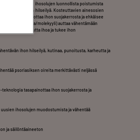
tukee kuolleiden ihosolujen luonnollista poistumista
ellävaraisesti ihon hilseilyä. Kosteuttavien ainesosien
 syvältä, tasapainottaa ihon suojakerrosta ja ehkäisee
®
ctoin
(-teknologia/molekyyli) auttaa vähentämään
yttä ja vaurioitunutta ihoa ja tukee ihon
ähentävän ihon hilseilyä, kutinaa, punoitusta, karheutta ja
ähentää psoriasiksen oireita merkittävästi neljässä
-teknologia tasapainottaa ihon suojakerrosta ja
 uusien ihosolujen muodostumista ja vähentää
ton ja säilöntäaineeton