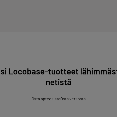
si Locobase-tuotteet lähimmäst
netistä
Osta apteekista
Osta verkosta