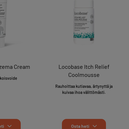
czema Cream
Locobase Itch Relief
Coolmousse
ikoisvoide
Rauhoittaa kutiavaa, ärtynyttä ja
kuivaa ihoa välittömästi.
ti
Osta heti