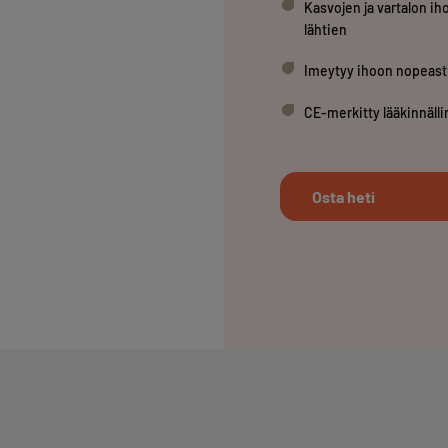
Kasvojen ja vartalon ihol
lähtien
Imeytyy ihoon nopeast
CE-merkitty lääkinnälli
Osta heti