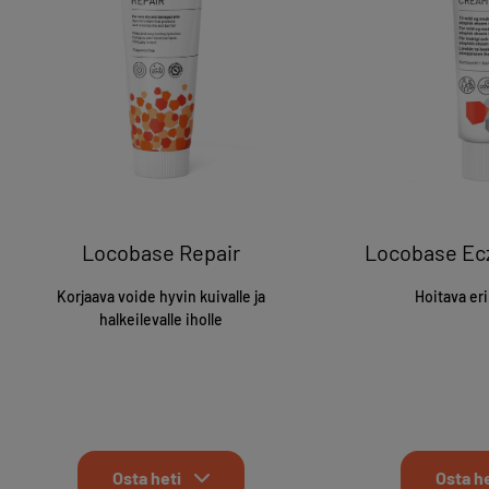
Locobase Repair
Locobase E
Korjaava voide hyvin kuivalle ja
Hoitava er
halkeilevalle iholle
Osta heti
Osta he