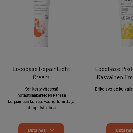
Locobase Repair Light
Locobase Prot
Cream
Rasvainen Em
Kehitetty yhdessä
Erikoisvoide kuivalle 
ihotautilääkäreiden kanssa
korjaamaan kuivaa, vaurioitunutta ja
atooppista ihoa
Osta heti
Osta het