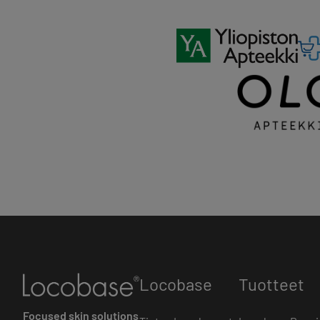
Locobase
Tuotteet
Focused skin solutions