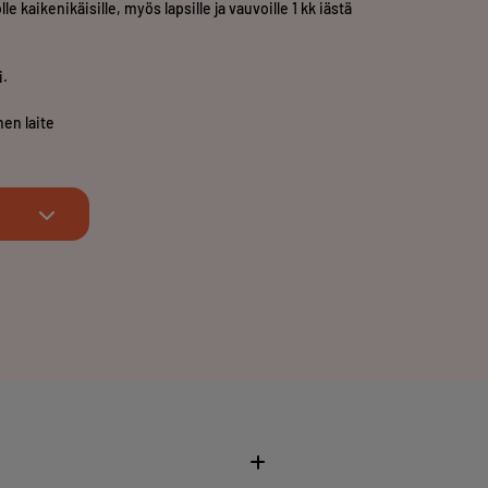
le kaikenikäisille, myös lapsille ja vauvoille 1 kk iästä
i.
nen laite