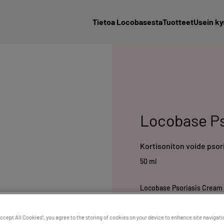
Tietoa Locobasesta
Tuotteet
Usein ky
Locobase Ps
Kortisoniton voide psor
50 ml
Locobase Psoriasis Cream -
hilseilyä, kutinaa, punoitu
tutkimuksessa psoriasista sa
Accept All Cookies”, you agree to the storing of cookies on your device to enhance site navigati
neljän viikon jälkeen, ja 75