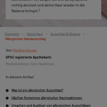
richtig deutest und deine Haut wieder in die
1
Balance bringst.
Startseite
›
Deine Haut
›
Ausschlag & Ekzeme
›
Allergischer Hautausschlag
Von
Mediha Sarwar
GPhC registrierte Apothekerin
Medical Advisor, Karo Healthcare
In diesem Artikel
Was ist ein allergischer Ausschlag?
Häufige Symptome allergischer Hautreaktionen
Ursachen und Auslöser von allergischen Ausschlägen