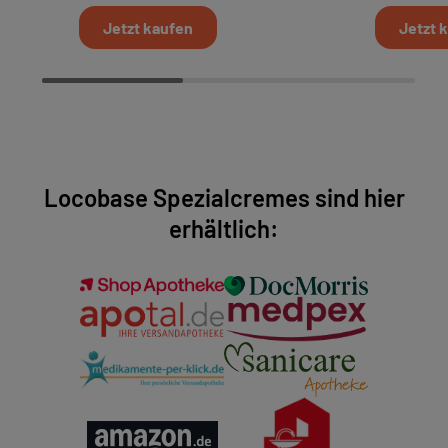
Jetzt kaufen
Jetzt 
Locobase Spezialcremes sind hier
erhältlich: