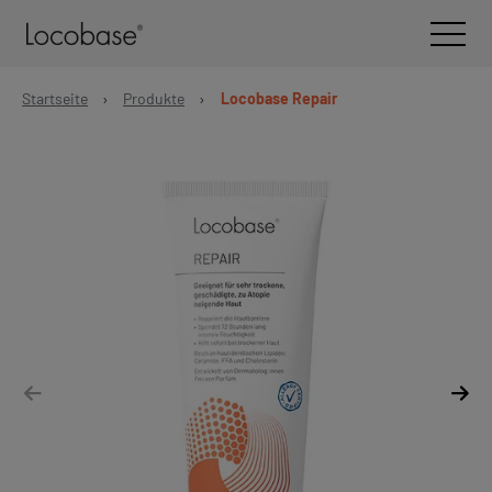
Zum Inhalt wechseln
Open 
Startseite
›
Produkte
›
Locobase Repair