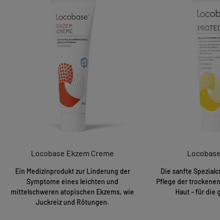
Locobase Ekzem Creme
Locobase
Ein Medizinprodukt zur Linderung der
Die sanfte Spezialc
Symptome eines leichten und
Pflege der trockene
mittelschweren atopischen Ekzems, wie
Haut – für die 
Juckreiz und Rötungen.