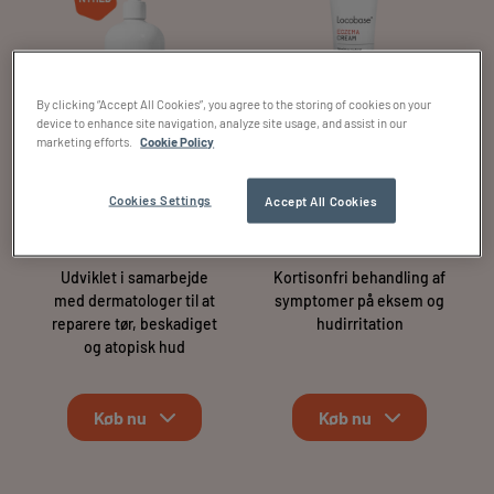
By clicking “Accept All Cookies”, you agree to the storing of cookies on your
device to enhance site navigation, analyze site usage, and assist in our
marketing efforts.
Cookie Policy
Cookies Settings
Accept All Cookies
Locobase Repair Light
Locobase® Eczema
Cream
Cream
Udviklet i samarbejde
Kortisonfri behandling af
med dermatologer til at
symptomer på eksem og
reparere tør, beskadiget
hudirritation
og atopisk hud
Køb nu
Køb nu