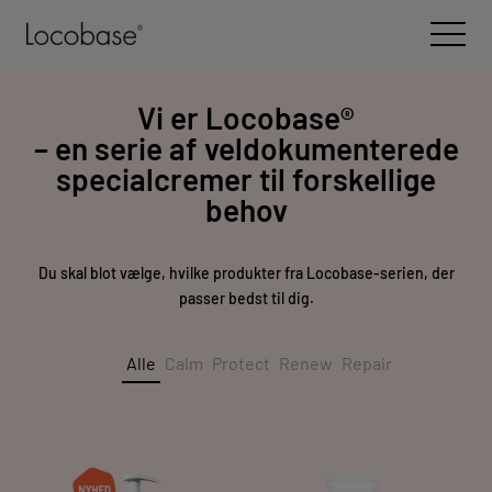
Spring til indhold
Open 
Vi er Locobase®
– en serie af veldokumenterede
specialcremer til forskellige
behov
Du skal blot vælge, hvilke produkter fra Locobase-serien, der
passer bedst til dig.
Alle
Calm
Protect
Renew
Repair