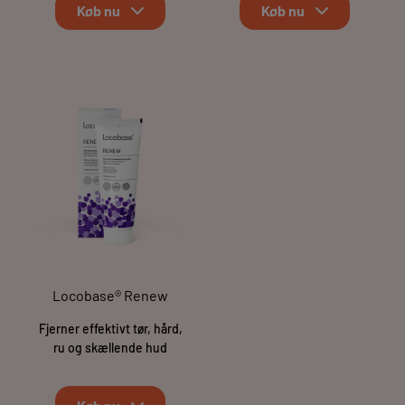
Køb nu
Køb nu
Locobase® Renew
Fjerner effektivt tør, hård,
ru og skællende hud