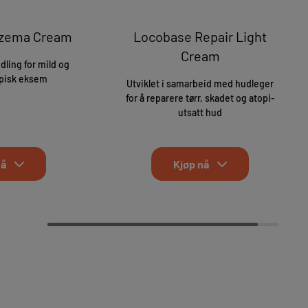
czema Cream
Locobase Repair Light
Cream
dling for mild og
pisk eksem
Utviklet i samarbeid med hudleger
for å reparere tørr, skadet og atopi-
utsatt hud
nå
Kjøp nå