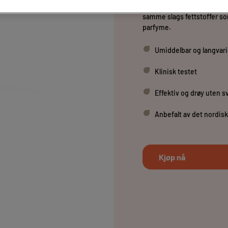
punkter på hele kroppen. 
samme slags fettstoffer so
parfyme.
Umiddelbar og langvarig
Klinisk testet
Effektiv og drøy uten s
Anbefalt av det nordis
Kjøp nå