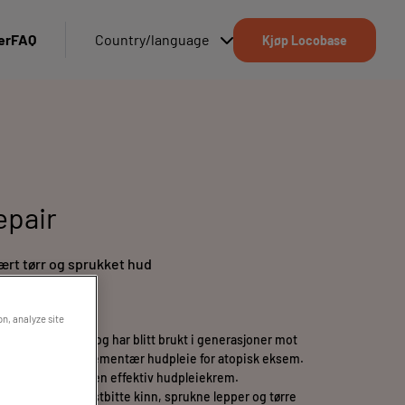
er
FAQ
Country/language
Kjøp Locobase
epair
rt tørr og sprukket hud
ettinnhold: 63%
on, analyze site
unders favoritt og har blitt brukt i generasjoner mot
d samt som komplementær hudpleie for atopisk eksem.
ocobase Repair er en effektiv hudpleiekrem.
r eksempel frostbitte kinn, sprukne lepper og tørre