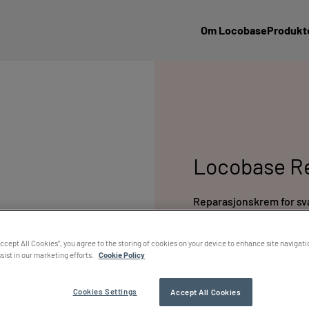
Om Locobase
Produkt
Locobase R
Reparasjonskrem for svæ
5 g, 30 g, 50 g och 100 g. F
Accept All Cookies”, you agree to the storing of cookies on your device to enhance site navigati
sist in our marketing efforts.
Cookie Policy
Locobase Repair er mange k
svært tørr og sprukket hu
Flere studier har vist at L
Cookies Settings
Accept All Cookies
Bruksområdene er mange, fo