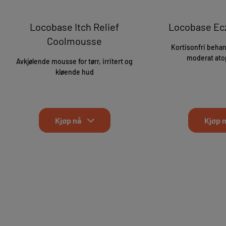
Locobase Itch Relief
Locobase E
Coolmousse
Kortisonfri behan
moderat ato
Avkjølende mousse for tørr, irritert og
kløende hud
Kjøp nå
Kjøp 