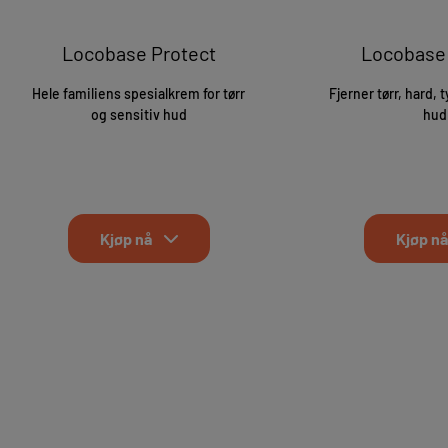
Locobase Protect
Locobase
Hele familiens spesialkrem for tørr
Fjerner tørr, hard, 
og sensitiv hud
hud
Kjøp nå
Kjøp nå