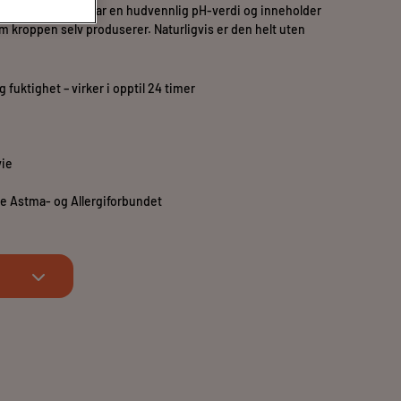
Locobase Repair har en hudvennlig pH-verdi og inneholder
m kroppen selv produserer. Naturligvis er den helt uten
 fuktighet – virker i opptil 24 timer
vie
ke Astma- og Allergiforbundet