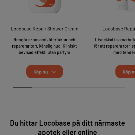
Locobase Repair Shower Cream
Locobase Repai
Rengör skonsamt, återfuktar och
Utvecklad i samarbe
reparerar torr, känslig hud. Kliniskt
för att reparera torr,
bevisad effekt, utan parfym
med tendens
Köp nu
Köp n
Du hittar Locobase på ditt närmaste
apotek eller online