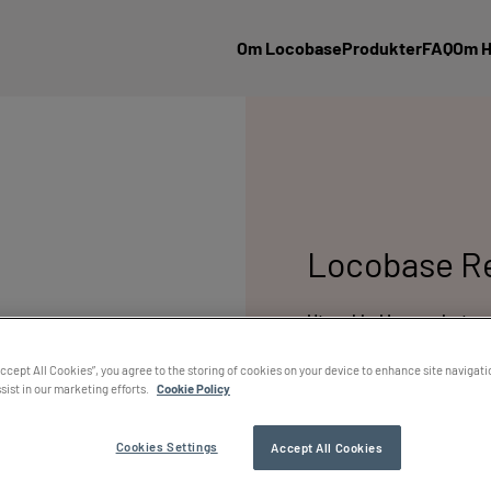
Om Locobase
Produkter
FAQ
Om 
Locobase Re
Utvecklad i samarbete m
hud och hud med tendens
Accept All Cookies”, you agree to the storing of cookies on your device to enhance site navigati
100 ml, 450 ml
sist in our marketing efforts.
Cookie Policy
Locobase Repair Light har 
Cookies Settings
Accept All Cookies
framtagen för torr och spr
utvecklad i samarbete med 