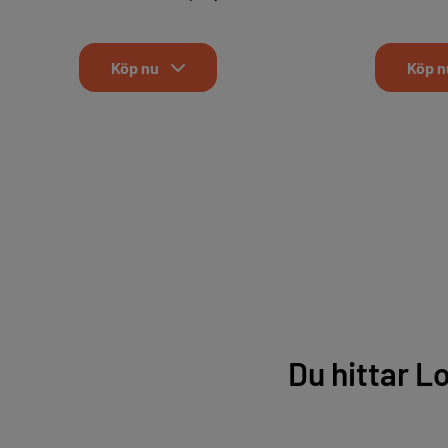
Köp nu
Köp n
Du hittar L