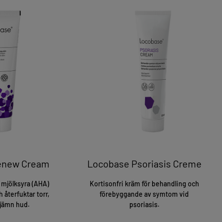
enew Cream
Locobase Psoriasis Creme
mjölksyra (AHA)
Kortisonfri kräm för behandling och
 återfuktar torr,
förebyggande av symtom vid
ojämn hud.
psoriasis.