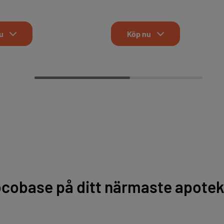
u
Köp nu
ocobase på ditt närmaste apotek 