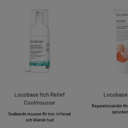
Locobase Itch Relief
Locobase
Coolmousse
Reparationskräm för
sprucke
Svalkande mousse för torr, irriterad
och kliande hud