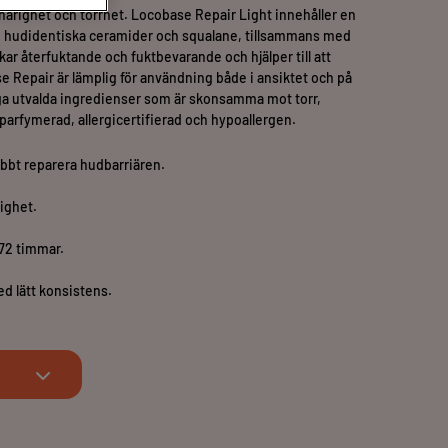
arighet och torrhet. Locobase Repair Light innehåller en
om hudidentiska ceramider och squalane, tillsammans med
ar återfuktande och fuktbevarande och hjälper till att
se Repair är lämplig för användning både i ansiktet och på
ga utvalda ingredienser som är skonsamma mot torr,
Oparfymerad, allergicertifierad och hypoallergen.
abbt reparera hudbarriären.
ighet.
 72 timmar.
 lätt konsistens.