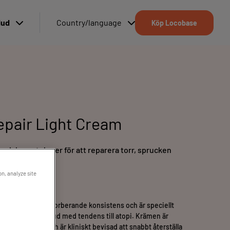
Hud
Country/language
Köp Locobase
pair Light Cream
ed dermatologer för att reparera torr, sprucken
 till atopi
on, analyze site
en lätt, snabbabsorberande konsistens och är speciellt
ucken hud samt hud med tendens till atopi. Krämen är
dermatologer och är kliniskt bevisad att snabbt återställa