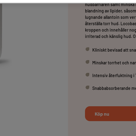
hudbarriären samt minska n
blandning av lipider, sås
lugnande allantoin som verk
återställa torr hud. Locoba
kroppen och innehåller no
irriterad och känslig hud. 
Kliniskt bevisad att sn
Minskar torrhet och nar
Intensiv återfuktning i
Snabbabsorberande med
Köp nu