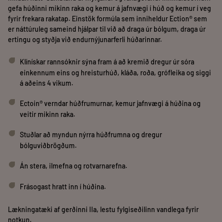
gefa húðinni mikinn raka og kemur á jafnvægi í húð og kemur í veg
fyrir frekara rakatap. Einstök formúla sem inniheldur Ection® sem
er náttúruleg sameind hjálpar til við að draga úr bólgum, draga úr
ertingu og styðja við endurnýjunarferli húðarinnar.
Klínískar rannsóknir sýna fram á að kremið dregur úr sóra
einkennum eins og hreisturhúð, kláða, roða, grófleika og siggi
á aðeins 4 vikum.
Ectoin®️ verndar húðfrumurnar, kemur jafnvægi á húðina og
veitir mikinn raka.
Stuðlar að myndun nýrra húðfrumna og dregur
bólguviðbrögðum.
Án stera, ilmefna og rotvarnarefna.
Frásogast hratt inn í húðina.
Lækningatæki af gerðinni IIa, lestu fylgiseðilinn vandlega fyrir
notkun.