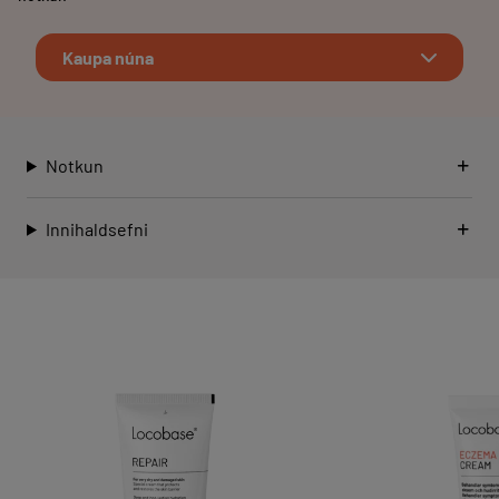
Kaupa núna
Notkun
Innihaldsefni