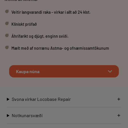
Veitir langvarandi raka – virkar í allt að 24 klst.
Klínískt prófað
Áhrifaríkt og djúgt, enginn sviði.
Mælt með af norrænu Astma- og ofnæmissamtökunum
Kaupa núna
Svona virkar Locobase Repair
Notkunarsvæði