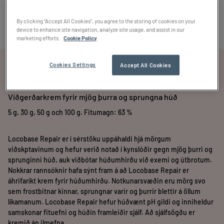
By clicking “Accept All Cookies”, you agree to the storing of cookies on your
device to enhance site navigation, analyze site usage, and assist in our
marketing efforts.
Cookie Policy
Cookies Settings
Accept All Cookies
Locobase Repair
Viðgerðarkrem fyrir mjög þurra og sprungna húð
5 g, 30 g, 50 g och 100 g. Fitumagn: 63 %
Locobase Repair er í sérstöku uppáhaldi hjá mörgum
viðskptavinum og hefur verið notað í kynslóðir gegn mjög þurri og
sprunginni húð, auk viðbótar húðumhirðu við exemi og útbrotum.
Nokkrar rannsóknir hafa sýnt fram á að Locobase Repair er
áhrifaríkt krem fyrir húðumhirðu. Notkunarsvæðin eru mörg svo
sem frostbitnar kinnar, sprungnar varir og þurrir blettir á öllum
líkamanum. Locobase Repair hefur húðvænt pH gildi og inniheldur
samskonar fituefni og húðin framleiðir sjálf. Að sjálfsögðu er
kremið án ilmefna.