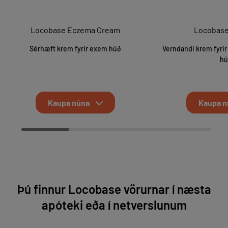
Locobase Eczema Cream
Locobase
Sérhæft krem fyrir exem húð
Verndandi krem fyri
hú
Kaupa núna
Kaupa n
Þú finnur Locobase vörurnar í næsta
apóteki eða í netverslunum